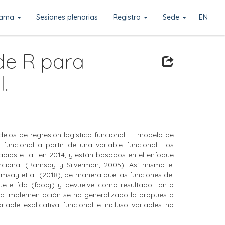
rama
Sesiones plenarias
Registro
Sede
EN
de R para
.
los de regresión logística funcional. El modelo de
 funcional a partir de una variable funcional. Los
ias et al. en 2014, y están basados en el enfoque
ncional (Ramsay y Silverman, 2005). Así mismo el
msay et al. (2018), de manera que las funciones del
ete fda (fdobj) y devuelve como resultado tanto
la implementación se ha generalizado la propuesta
iable explicativa funcional e incluso variables no