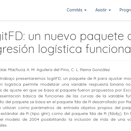
Comités
Asistir
Prog
gitFD: un nuevo paquete 
resión logística funcional
bias Machuca
, A. M. Aguilera del Pino, C. L. Reina González
 trabajo presentaremos logitFD, un paquete de R para ajustar mode
ón logística permite modelizar una variable respuesta binaria no
 de ajuste en que se basa el paquete fueron propuestos por Escab
esentación básica de funciones de las curvas de la variable fu
llo del paquete se basa en el paquete fda de R desarrollado por Ra
 utilizan como parámetros de entrada objetos propios del paqu
 estándar de R (tipo glm) como del paquete fda de R (fdobj). En 
 del modelo de 2004 posibilitando la inclusión de más de una var
les.