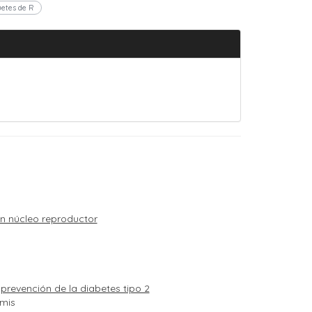
etes de R
on núcleo reproductor
 prevención de la diabetes tipo 2
omis