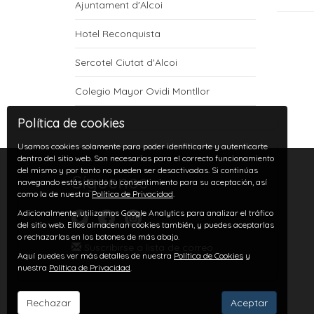
Ajuntament d'Alcoi
Hotel Reconquista
Sercotel Ciutat d'Alcoi
Colegio Mayor Ovidi Montllor
Política de cookies
Usamos cookies solamente para poder idenfiticarte y autenticarte
dentro del sitio web. Son necesarias para el correcto funcionamiento
del mismo y por tanto no pueden ser desactivadas. Si continúas
Síguenos
navegando estás dando tu consentimiento para su aceptación, así
como la de nuestra
Política de Privacidad
.
Adicionalmente, utilizamos Google Analytics para analizar el tráfico
del sitio web. Ellos almacenan cookies también, y puedes aceptarlas
o rechazarlas en los botones de más abajo.
Suscribirse a lista de correo
Aquí puedes ver más detalles de nuestra
Política de Cookies
y
nuestra
Política de Privacidad
.
Rechazar
Aceptar