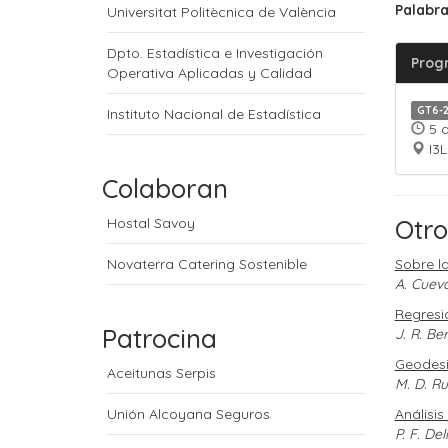
Palabra
Universitat Politècnica de València
Dpto. Estadística e Investigación
Prog
Operativa Aplicadas y Calidad
GT6-
Instituto Nacional de Estadística
5 d
I3L
Colaboran
Otro
Hostal Savoy
Novaterra Catering Sostenible
Sobre l
A. Cuev
Regresi
Patrocina
J. R. Be
Geodesi
Aceitunas Serpis
M. D. R
Unión Alcoyana Seguros
Análisis
P. F. De