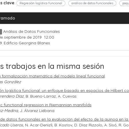
s clave
:
Regresión logística funcional
análisis de datos funcionales
paqu
ramado
Análisis de Datos Funcionales
2
e septiembre de 2019 12:00
9. Edificio Georgina Blanes
s trabajos en la misma sesión
a formalización matemática del modelo lineal funcional
as González
ón logística funcional: un enfoque basado en espacios de Hilbert c
rrendero Díaz
, B. Bueno-Larraz, A. Cuevas
c functional regression in Riemannian manifolds
uiz-Medina
, J. Álvarez Liébana
 de datos funcionales en la evaluación del efecto de la quinoa en la
licado Useros
, N. Acar-Denizli, B. Kostov, D. Díaz Rizzolo, A. Sisó, R. G