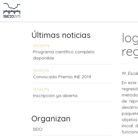
Últimas noticias
lo
04/07/19
reg
Programa científico completo
disponible
31/05/19
M. Esca
Convocado Premio INE 2019
En este
regresi
13/04/19
métodos
Inscripción ya abierta
de repr
desarro
paquete
Organizan
objetos
inicial
SEIO
funciona