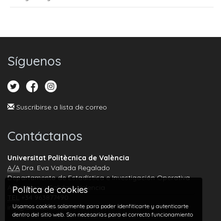
Síguenos
Suscribirse a lista de correo
Contáctanos
Universitat Politècnica de València
A/A
Dra. Eva Vallada Regalado
Departamento de Estadística e Investigación Operativa
Aplicadas y Calidad, Valencia
Política de cookies
TEL
+34 963877490
Usamos cookies solamente para poder idenfiticarte y autenticarte
info@seio2019.com
dentro del sitio web. Son necesarias para el correcto funcionamiento