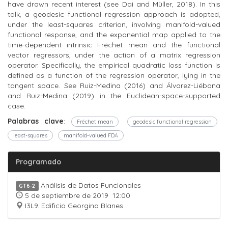
have drawn recent interest (see Dai and Müller, 2018). In this
talk, a geodesic functional regression approach is adopted,
under the least-squares criterion, involving manifold-valued
functional response, and the exponential map applied to the
time-dependent intrinsic Fréchet mean and the functional
vector regressors, under the action of a matrix regression
operator. Specifically, the empirical quadratic loss function is
defined as a function of the regression operator, lying in the
tangent space. See Ruiz-Medina (2016) and Álvarez-Liébana
and Ruiz-Medina (2019) in the Euclidean-space-supported
case.
Palabras clave
:
Fréchet mean
geodesic functional regression
least-squares
manifold-valued FDA
Programado
Análisis de Datos Funcionales
GT6-2
5 de septiembre de 2019 12:00
I3L9. Edificio Georgina Blanes